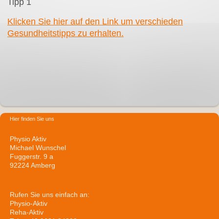
Tipp 1
Klicken Sie hier auf den Link um verschieden
Gesundheitstipps zu erhalten.
Hier finden Sie uns
Physio Aktiv
Michael Wunschel
Fuggerstr. 9 a
92224 Amberg
Rufen Sie uns einfach an:
Physio-Aktiv
Reha-Aktiv